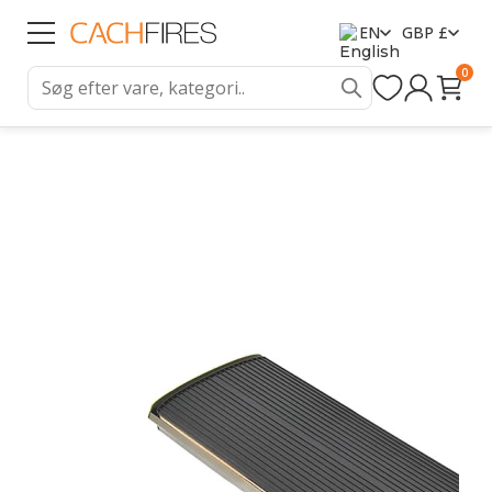
EN
GBP £
0