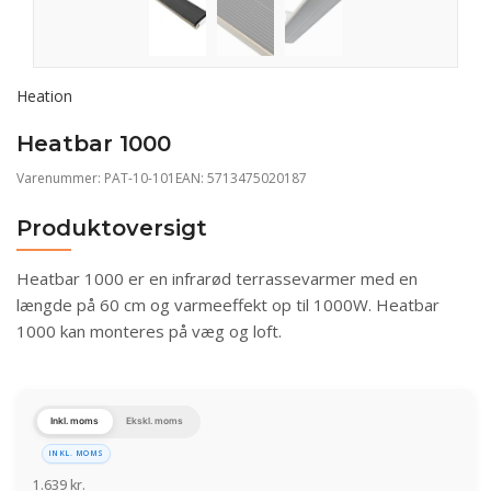
Heation
Heatbar 1000
Varenummer:
PAT-10-101
EAN: 5713475020187
Produktoversigt
Heatbar 1000 er en infrarød terrassevarmer med en
længde på 60 cm og varmeeffekt op til 1000W. Heatbar
1000 kan monteres på væg og loft.
Inkl. moms
Ekskl. moms
INKL. MOMS
1.639
kr.