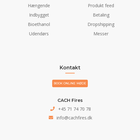
Hængende
Produkt feed
Indbygget
Betaling
Bioethanol
Dropshipping
Udendørs
Messer
Kontakt
BOOK ONLINE MØDE
CACH Fires
+45 71 74 70 78
info@cachfires.dk