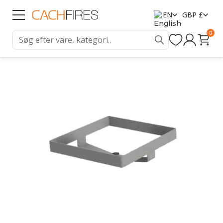
EN
GBP £
0